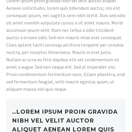
Lorem Ipsum proin gravida nibh vel velit auctor aliquet.
Aenean sollicitudin, lorem quis bibendum auctor, nisi elit
consequat ipsum, nec sagittis sem nibh id elit. Duis sed odio
sit amet nvvvibh vulputate cursus a sit amet mauris. Morbi
accumsan ipsum velit. Nam nec tellus a odio tincidunt
auctor a ornare odio. Sed non mauris vitae erat consequat.
Class aptent taciti sociosqu ad litora torquent per conubia
nostra, per inceptos himenaeos. Mauris in erat justo.
Nullam ac urna eu felis dapibus elit set condimentum sit
amet a augue. Sed non neque elit. Sed ut imperdiet nisi.
Proin condimentum fermentum nunc. Etiam pharetra, erat
sed fermentum feugiat, velit mauris egestas quam, ut
aliquam massa nisl quis neque.
..LOREM IPSUM PROIN GRAVIDA
NIBH VEL VELIT AUCTOR
ALIQUET AENEAN LOREM QUIS