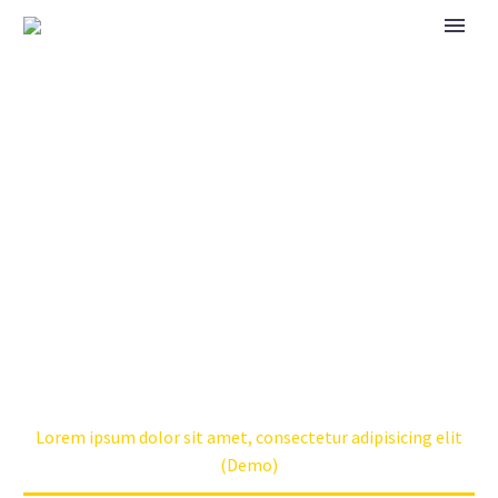
SIMPLE POST
Home
Industrial (Demo)
Lorem ipsum dolor sit amet, consectetur adipisicing elit
(Demo)