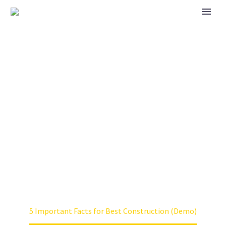
SIMPLE POST
Home
Architecture (Demo)
5 Important Facts for Best Construction (Demo)