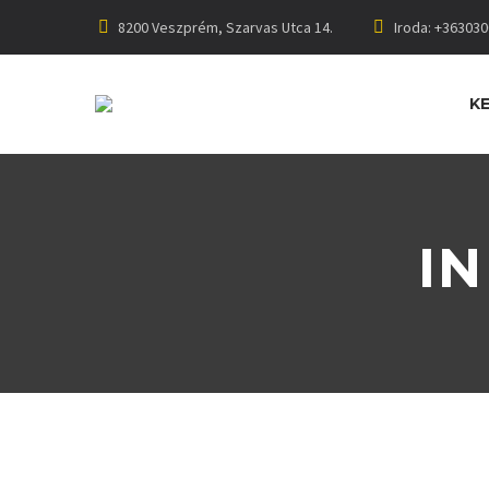
8200 Veszprém, Szarvas Utca 14.
Iroda: +36303
K
I