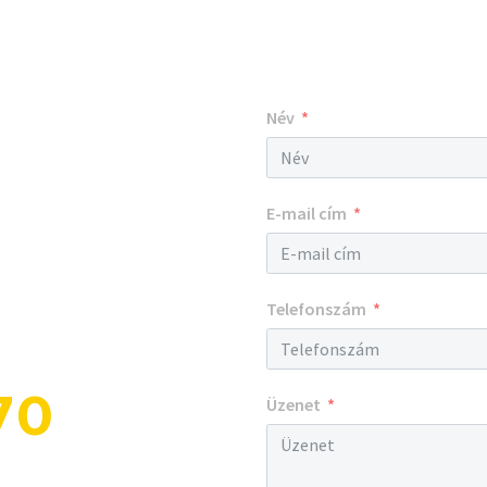
Név
E-mail cím
Telefonszám
70
Üzenet