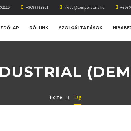
002115
+3688329301
iroda@temperatura.hu
+3630
EZDŐLAP
RÓLUNK
SZOLGÁLTATÁSOK
HIBABE
NDUSTRIAL (DEM
Home
Tag