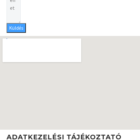
(DEMO)
(DEMO)
Küldés
BUSINESS
BUSINESS
BUILDING
BUILDING
(DEMO)
(DEMO)
ADATKEZELÉSI TÁJÉKOZTATÓ