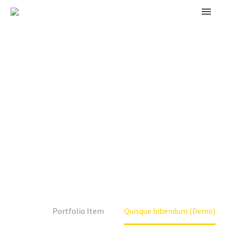
QUISQUE BIBENDUM
(DEMO)
Home
Portfolio Item
Quisque bibendum (Demo)