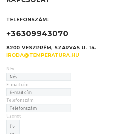
TELEFONSZÁM:
+36309943070
SUSPENDISSE
SUSPENDISSE
LOBORTIS
LOBORTIS
8200 VESZPRÉM, SZARVAS U. 14.
IRODA@TEMPERATURA.HU
(DEMO)
(DEMO)
Név
E-mail cím
Telefonszám
ALIQUAM
ALIQUAM
Üzenet
VITAE
VITAE